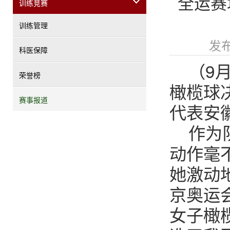
全运赛
训练竞赛
训练管理
发布
科医保障
（9
荣誉榜
橄榄球
赛事报道
代表安
作为
动作毫
她激动
京奥运
女子橄