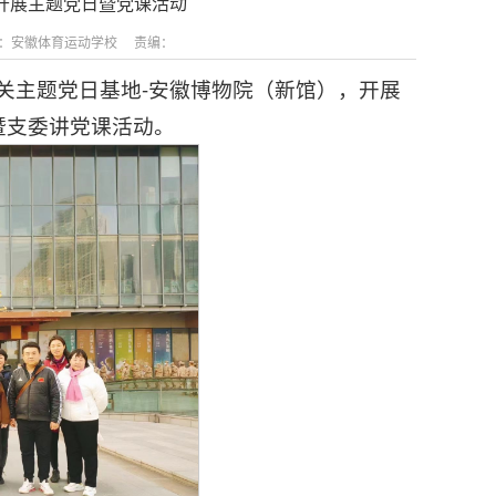
开展主题党日暨党课活动
：安徽体育运动学校 责编：
机关主题党日基地-安徽博物院（新馆），开展
暨支委讲党课活动。