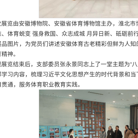
次展览由安徽博物院、安徽省体育博物馆主办，淮北市
淮、体育蜕变 强身救国、众志成城 月异日新、砥砺前
展品图片，为党员们讲述安徽体育古老精彩但鲜为人知
育精神。
观展览结束后，支部委员张永景同志上了一堂主题为“八
部学习内容，梳理习近平文化思想产生的时代背景和当下
用贯通，服务体育职业教育实践。