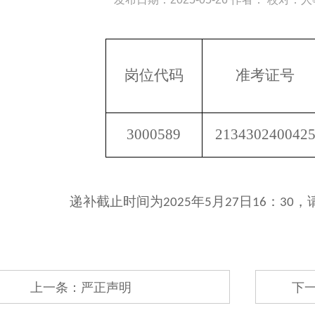
岗位代码
准考证号
3000589
213430240042
递补截止时间为
年
月
日
：
，
2025
5
27
16
30
上一条：严正声明
下一