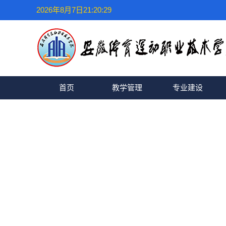
2026年8月7日21:20:30
首页
教学管理
专业建设