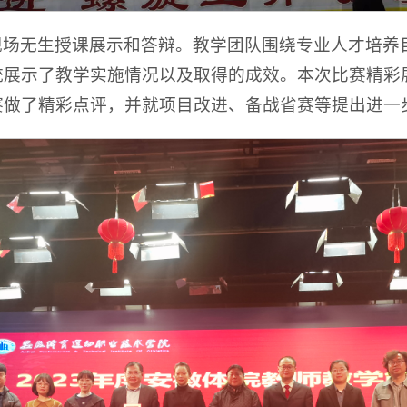
现场无生授课展示和答辩。教学团队围绕专业人才培养
统展示了教学实施情况以及取得的成效。本次比赛精彩
赛做了精彩点评，并就项目改进、备战省赛等提出进一