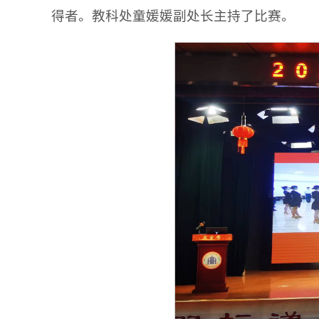
得者。教科处童媛媛副处长主持了比赛。