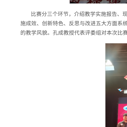
比赛分三个环节，介绍教学实施报告、
施成效、创新特色、反思与改进五大方面系
的教学风貌。孔成教授代表评委组对本次比