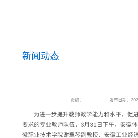
新闻动态
责编：
发布日期：2023
为进一步提升教师教学能力和水平，促
要求的专业教师队伍，3月31日下午，安徽
徽职业技术学院谢翠琴副教授、安徽工业经