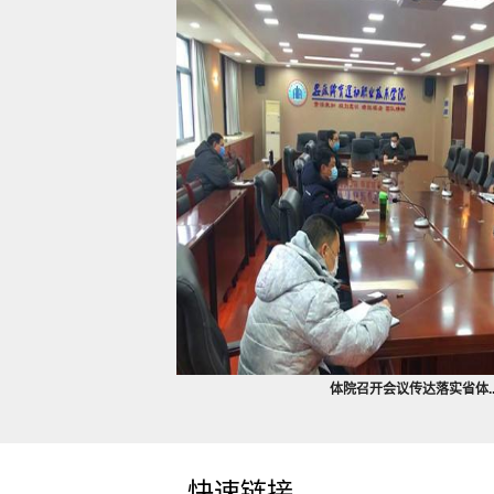
体院召开会议传达落实省体..
快速链接