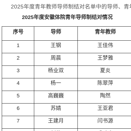
2025年度青年教师导师制结对名单中的导师、
202
5
年度安徽体院青年导师制结对情况
序号
导师
青年教师
1
王钢
王佳伟
2
周晨
王梦雅
3
杨业双
夏炎
4
杨一
陈翠萍
5
高巍巍
陶然
6
苏婧
王亚君
7
王建月
闫书源