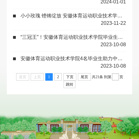
2024-01-01
小小玫瑰 铿锵绽放 安徽体育运动职业技术学院 走出羽毛球“潜力新星”
2023-11-22
“三冠王”！安徽体育运动职业技术学院毕业生李智娴杭州亚运狂揽三金
2023-10-08
安徽体育运动职业技术学院4名毕业生助力中国女子手球队夺得杭州亚运铜牌
2023-10-08
首页
上页
1
2
下页
尾页
共21条
到第
页
跳转