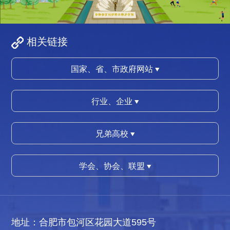
相关链接
国家、省、市政府网站
行业、企业
兄弟高校
学会、协会、联盟
地址：合肥市包河区花园大道595号