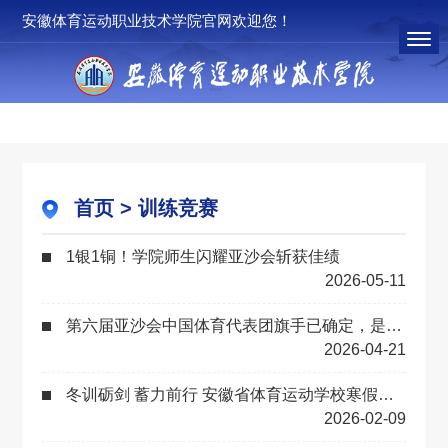
安徽体育运动职业技术学院官网欢迎您！
首页
>
训练竞赛
1银1铜！学院师生闪耀亚沙会斩获佳绩
2026-05-11
第六届亚沙会中国体育代表团旗手已确定，是咱体院人！
2026-04-21
冬训砺剑 蓄力前行 安徽省体育运动学校寒假集训热潮涌动
2026-02-09